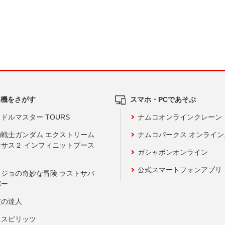
ム機をさがす
スマホ・PCであそぶ
ドルマスター TOURS
ナムコオンラインクレーン
動戦士ガンダム エクストリーム
ナムコパークス オンライ
ーサス２ インフィニットブース
ガシャポンオンライン
公式スマートフォンアプリ
ョジョの奇妙な冒険 ラストサバ
バー
鼓の達人
りスピリッツ