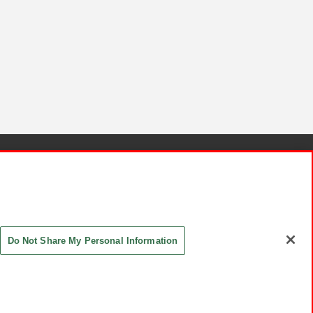
針と検証結果
お取引先さまとともに
お問い合わせ
Do Not Share My Personal Information
ASHIKI Co., Ltd. All Rights Reserved.