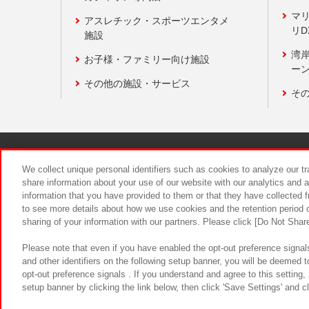
マ
アスレチック・スポーツエンタメ
リD
施設
湾
お子様・ファミリー向け施設
ーン
その他の施設・サービス
そ
関連会社
サステナビリティ
We collect unique personal identifiers such as cookies to analyze our t
share information about your use of our website with our analytics and 
information that you have provided to them or that they have collected f
食品のご提
to see more details about how we use cookies and the retention period o
sharing of your information with our partners. Please click [Do Not Shar
Please note that even if you have enabled the opt-out preference signals
and other identifiers on the following setup banner, you will be deemed 
opt-out preference signals . If you understand and agree to this setting
setup banner by clicking the link below, then click 'Save Settings' and c
©Bandai Namco Amusement Inc.
©Ba