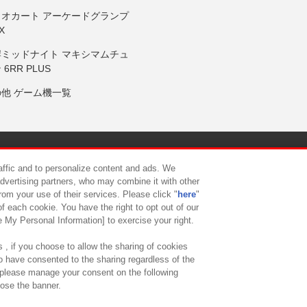
リオカート アーケードグランプ
X
岸ミッドナイト マキシマムチュ
 6RR PLUS
の他 ゲーム機一覧
サイトポリシー
プライバシーポリシー
ウェブアクセシビリティ方
raffic and to personalize content and ads. We
advertising partners, who may combine it with other
rom your use of their services. Please click "
here
"
供について
カスタマーハラスメント対応方針
よくあるご質問・
f each cookie. You have the right to opt out of our
e My Personal Information] to exercise your right.
 , if you choose to allow the sharing of cookies
to have consented to the sharing regardless of the
, please manage your consent on the following
lose the banner.
ndai Namco Amusement Lab Inc.
©Bandai Namco Experience Inc.
©HANAY