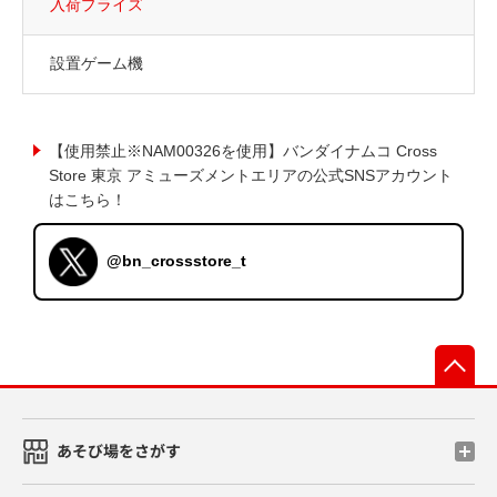
入荷プライズ
設置ゲーム機
【使用禁止※NAM00326を使用】バンダイナムコ Cross
Store 東京 アミューズメントエリアの公式SNSアカウント
はこちら！
@bn_crossstore_t
先
あそび場をさがす