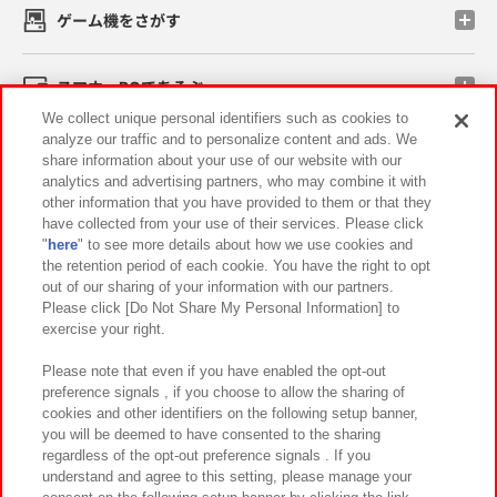
ゲーム機をさがす
スマホ・PCであそぶ
We collect unique personal identifiers such as cookies to
analyze our traffic and to personalize content and ads. We
イベント・キャンペーン
share information about your use of our website with our
analytics and advertising partners, who may combine it with
other information that you have provided to them or that they
have collected from your use of their services. Please click
"
here
" to see more details about how we use cookies and
関連会社
サステナビリティ
サイトポリシー
the retention period of each cookie. You have the right to opt
out of our sharing of your information with our partners.
プライバシーポリシー
ウェブアクセシビリティ方針と検証結果
Please click [Do Not Share My Personal Information] to
exercise your right.
お取引先さまとともに
食品のご提供について
カスタマーハラスメント対応方針
よくあるご質問・お問い合わせ
Please note that even if you have enabled the opt-out
preference signals , if you choose to allow the sharing of
cookies and other identifiers on the following setup banner,
you will be deemed to have consented to the sharing
regardless of the opt-out preference signals . If you
understand and agree to this setting, please manage your