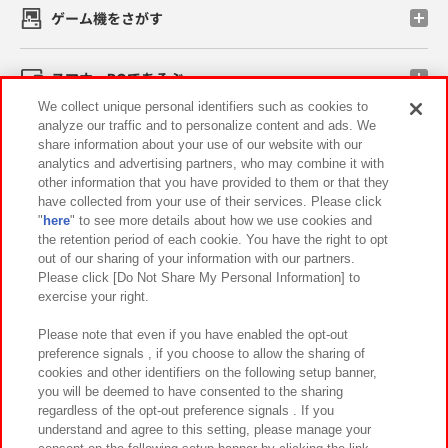
ゲーム機をさがす
スマホ・PCであそぶ
We collect unique personal identifiers such as cookies to
analyze our traffic and to personalize content and ads. We
イベント・キャンペーン
share information about your use of our website with our
analytics and advertising partners, who may combine it with
other information that you have provided to them or that they
have collected from your use of their services. Please click
"
here
" to see more details about how we use cookies and
関連会社
サステナビリティ
サイトポリシー
the retention period of each cookie. You have the right to opt
out of our sharing of your information with our partners.
プライバシーポリシー
ウェブアクセシビリティ方針と検証結果
Please click [Do Not Share My Personal Information] to
exercise your right.
お取引先さまとともに
食品のご提供について
カスタマーハラスメント対応方針
よくあるご質問・お問い合わせ
Please note that even if you have enabled the opt-out
preference signals , if you choose to allow the sharing of
cookies and other identifiers on the following setup banner,
you will be deemed to have consented to the sharing
regardless of the opt-out preference signals . If you
understand and agree to this setting, please manage your