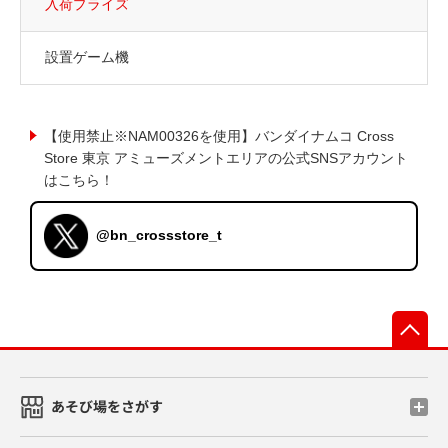
入荷プライズ
設置ゲーム機
【使用禁止※NAM00326を使用】バンダイナムコ Cross
Store 東京 アミューズメントエリアの公式SNSアカウント
はこちら！
@bn_crossstore_t
先
あそび場をさがす