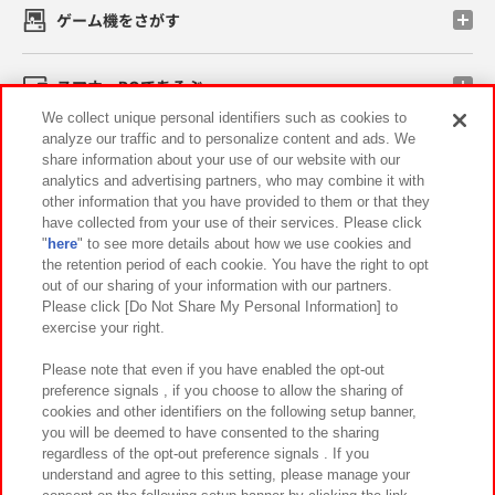
ゲーム機をさがす
スマホ・PCであそぶ
We collect unique personal identifiers such as cookies to
analyze our traffic and to personalize content and ads. We
イベント・キャンペーン
share information about your use of our website with our
analytics and advertising partners, who may combine it with
other information that you have provided to them or that they
have collected from your use of their services. Please click
"
here
" to see more details about how we use cookies and
関連会社
サステナビリティ
サイトポリシー
the retention period of each cookie. You have the right to opt
out of our sharing of your information with our partners.
プライバシーポリシー
ウェブアクセシビリティ方針と検証結果
Please click [Do Not Share My Personal Information] to
exercise your right.
お取引先さまとともに
食品のご提供について
カスタマーハラスメント対応方針
よくあるご質問・お問い合わせ
Please note that even if you have enabled the opt-out
preference signals , if you choose to allow the sharing of
cookies and other identifiers on the following setup banner,
you will be deemed to have consented to the sharing
regardless of the opt-out preference signals . If you
understand and agree to this setting, please manage your