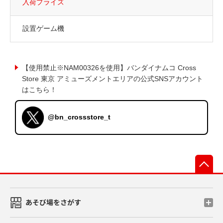
入荷プライズ
設置ゲーム機
【使用禁止※NAM00326を使用】バンダイナムコ Cross
Store 東京 アミューズメントエリアの公式SNSアカウント
はこちら！
@bn_crossstore_t
先
あそび場をさがす