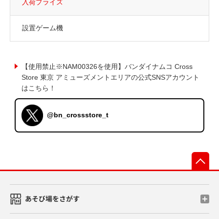
入荷プライズ
設置ゲーム機
【使用禁止※NAM00326を使用】バンダイナムコ Cross
Store 東京 アミューズメントエリアの公式SNSアカウント
はこちら！
@bn_crossstore_t
先
あそび場をさがす