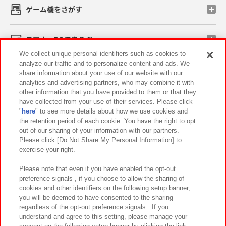
ゲーム機をさがす
スマホ・PCであそぶ
We collect unique personal identifiers such as cookies to
analyze our traffic and to personalize content and ads. We
イベント・キャンペーン
share information about your use of our website with our
analytics and advertising partners, who may combine it with
other information that you have provided to them or that they
have collected from your use of their services. Please click
"
here
" to see more details about how we use cookies and
関連会社
サステナビリティ
サイトポリシー
the retention period of each cookie. You have the right to opt
out of our sharing of your information with our partners.
プライバシーポリシー
ウェブアクセシビリティ方針と検証結果
Please click [Do Not Share My Personal Information] to
exercise your right.
お取引先さまとともに
食品のご提供について
カスタマーハラスメント対応方針
よくあるご質問・お問い合わせ
Please note that even if you have enabled the opt-out
preference signals , if you choose to allow the sharing of
cookies and other identifiers on the following setup banner,
you will be deemed to have consented to the sharing
regardless of the opt-out preference signals . If you
understand and agree to this setting, please manage your