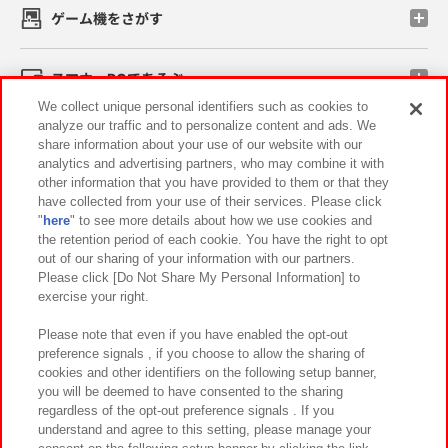
ゲーム機をさがす
スマホ・PCであそぶ
We collect unique personal identifiers such as cookies to
analyze our traffic and to personalize content and ads. We
イベント・キャンペーン
share information about your use of our website with our
analytics and advertising partners, who may combine it with
other information that you have provided to them or that they
have collected from your use of their services. Please click
"
here
" to see more details about how we use cookies and
関連会社
サステナビリティ
サイトポリシー
the retention period of each cookie. You have the right to opt
out of our sharing of your information with our partners.
プライバシーポリシー
ウェブアクセシビリティ方針と検証結果
Please click [Do Not Share My Personal Information] to
exercise your right.
お取引先さまとともに
食品のご提供について
カスタマーハラスメント対応方針
よくあるご質問・お問い合わせ
Please note that even if you have enabled the opt-out
preference signals , if you choose to allow the sharing of
cookies and other identifiers on the following setup banner,
you will be deemed to have consented to the sharing
regardless of the opt-out preference signals . If you
understand and agree to this setting, please manage your