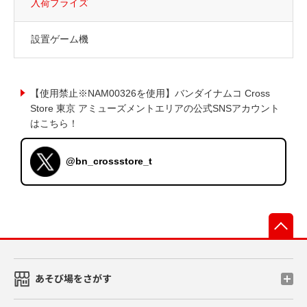
入荷プライズ
設置ゲーム機
【使用禁止※NAM00326を使用】バンダイナムコ Cross
Store 東京 アミューズメントエリアの公式SNSアカウント
はこちら！
@bn_crossstore_t
先
あそび場をさがす