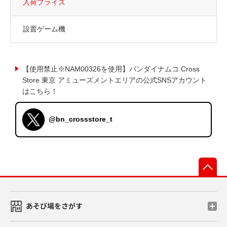
入荷プライズ
設置ゲーム機
【使用禁止※NAM00326を使用】バンダイナムコ Cross
Store 東京 アミューズメントエリアの公式SNSアカウント
はこちら！
@bn_crossstore_t
先
あそび場をさがす