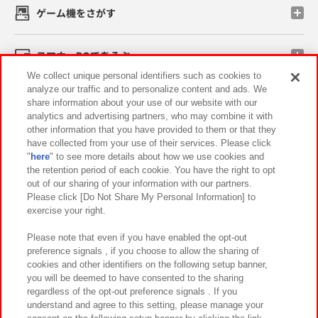
ゲーム機をさがす
スマホ・PCであそぶ
We collect unique personal identifiers such as cookies to
analyze our traffic and to personalize content and ads. We
イベント・キャンペーン
share information about your use of our website with our
analytics and advertising partners, who may combine it with
other information that you have provided to them or that they
have collected from your use of their services. Please click
"
here
" to see more details about how we use cookies and
関連会社
サステナビリティ
サイトポリシー
the retention period of each cookie. You have the right to opt
out of our sharing of your information with our partners.
プライバシーポリシー
ウェブアクセシビリティ方針と検証結果
Please click [Do Not Share My Personal Information] to
exercise your right.
お取引先さまとともに
食品のご提供について
カスタマーハラスメント対応方針
よくあるご質問・お問い合わせ
Please note that even if you have enabled the opt-out
preference signals , if you choose to allow the sharing of
cookies and other identifiers on the following setup banner,
you will be deemed to have consented to the sharing
regardless of the opt-out preference signals . If you
understand and agree to this setting, please manage your