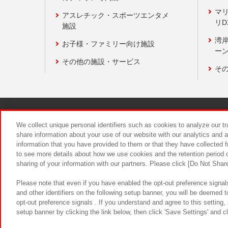
マ
アスレチック・スポーツエンタメ
リD
施設
湾
お子様・ファミリー向け施設
ーン
その他の施設・サービス
そ
関連会社
サステナビリティ
We collect unique personal identifiers such as cookies to analyze our t
share information about your use of our website with our analytics and 
information that you have provided to them or that they have collected f
食品のご提
to see more details about how we use cookies and the retention period o
sharing of your information with our partners. Please click [Do Not Shar
Please note that even if you have enabled the opt-out preference signals
and other identifiers on the following setup banner, you will be deemed 
opt-out preference signals . If you understand and agree to this setting
setup banner by clicking the link below, then click 'Save Settings' and c
©Bandai Namco Amusement Inc.
©Ba