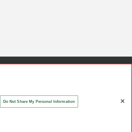
針と検証結果
お取引先さまとともに
お問い合わせ
Do Not Share My Personal Information
ASHIKI Co., Ltd. All Rights Reserved.