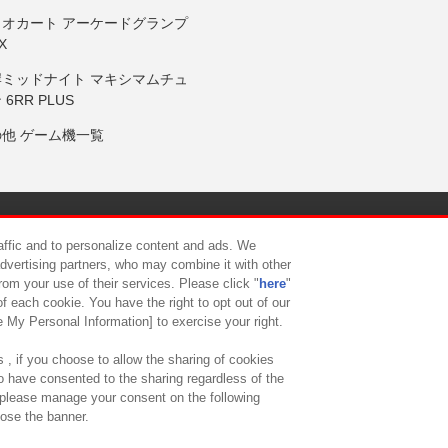
リオカート アーケードグランプ
X
岸ミッドナイト マキシマムチュ
 6RR PLUS
の他 ゲーム機一覧
サイトポリシー
プライバシーポリシー
ウェブアクセシビリティ方
raffic and to personalize content and ads. We
advertising partners, who may combine it with other
rom your use of their services. Please click "
here
"
供について
カスタマーハラスメント対応方針
よくあるご質問・
f each cookie. You have the right to opt out of our
e My Personal Information] to exercise your right.
 , if you choose to allow the sharing of cookies
to have consented to the sharing regardless of the
, please manage your consent on the following
lose the banner.
ndai Namco Amusement Lab Inc.
©Bandai Namco Experience Inc.
©HANAY