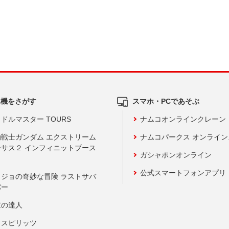
ム機をさがす
スマホ・PCであそぶ
ドルマスター TOURS
ナムコオンラインクレーン
動戦士ガンダム エクストリーム
ナムコパークス オンライ
ーサス２ インフィニットブース
ガシャポンオンライン
公式スマートフォンアプリ
ョジョの奇妙な冒険 ラストサバ
バー
鼓の達人
りスピリッツ