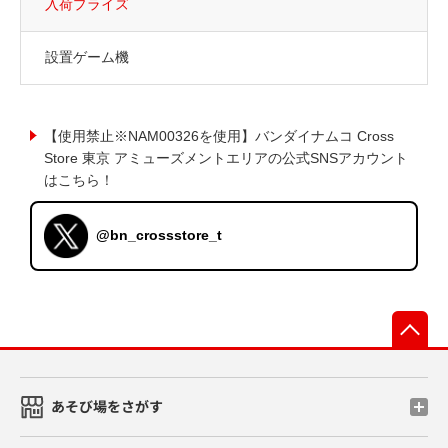
入荷プライズ
設置ゲーム機
【使用禁止※NAM00326を使用】バンダイナムコ Cross
Store 東京 アミューズメントエリアの公式SNSアカウント
はこちら！
@bn_crossstore_t
先
あそび場をさがす