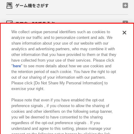
ゲーム機をさがす
スマホ・PCであそぶ
We collect unique personal identifiers such as cookies to
analyze our traffic and to personalize content and ads. We
イベント・キャンペーン
share information about your use of our website with our
analytics and advertising partners, who may combine it with
other information that you have provided to them or that they
have collected from your use of their services. Please click
"
here
" to see more details about how we use cookies and
関連会社
サステナビリティ
サイトポリシー
the retention period of each cookie. You have the right to opt
out of our sharing of your information with our partners.
プライバシーポリシー
ウェブアクセシビリティ方針と検証結果
Please click [Do Not Share My Personal Information] to
exercise your right.
お取引先さまとともに
食品のご提供について
カスタマーハラスメント対応方針
よくあるご質問・お問い合わせ
Please note that even if you have enabled the opt-out
preference signals , if you choose to allow the sharing of
cookies and other identifiers on the following setup banner,
you will be deemed to have consented to the sharing
regardless of the opt-out preference signals . If you
understand and agree to this setting, please manage your