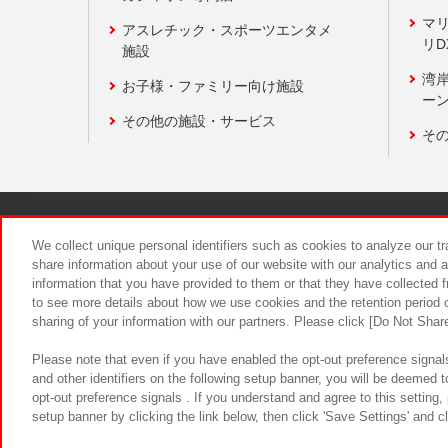
マ
アスレチック・スポーツエンタメ
リD
施設
湾
お子様・ファミリー向け施設
ーン
その他の施設・サービス
そ
関連会社
サステナビリティ
We collect unique personal identifiers such as cookies to analyze our t
share information about your use of our website with our analytics and 
information that you have provided to them or that they have collected f
食品のご提
to see more details about how we use cookies and the retention period o
sharing of your information with our partners. Please click [Do Not Shar
Please note that even if you have enabled the opt-out preference signals
and other identifiers on the following setup banner, you will be deemed 
opt-out preference signals . If you understand and agree to this setting
setup banner by clicking the link below, then click 'Save Settings' and c
©Bandai Namco Amusement Inc.
©Ba