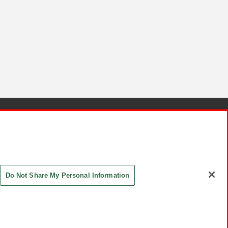
針と検証結果
お取引先さまとともに
お問い合わせ
Do Not Share My Personal Information
ASHIKI Co., Ltd. All Rights Reserved.