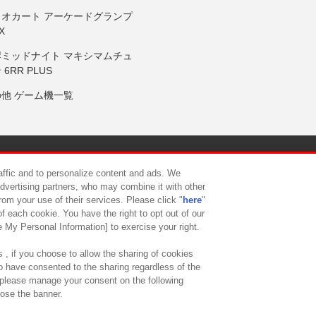
リオカート アーケードグランプ
X
岸ミッドナイト マキシマムチュ
 6RR PLUS
の他 ゲーム機一覧
サイトポリシー
プライバシーポリシー
ウェブアクセシビリティ方
raffic and to personalize content and ads. We
advertising partners, who may combine it with other
rom your use of their services. Please click "
here
"
供について
カスタマーハラスメント対応方針
よくあるご質問・
f each cookie. You have the right to opt out of our
e My Personal Information] to exercise your right.
 , if you choose to allow the sharing of cookies
to have consented to the sharing regardless of the
, please manage your consent on the following
lose the banner.
ndai Namco Amusement Lab Inc.
©Bandai Namco Experience Inc.
©HANAY