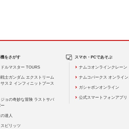
ム機をさがす
スマホ・PCであそぶ
ドルマスター TOURS
ナムコオンラインクレーン
動戦士ガンダム エクストリーム
ナムコパークス オンライ
ーサス２ インフィニットブース
ガシャポンオンライン
公式スマートフォンアプリ
ョジョの奇妙な冒険 ラストサバ
バー
鼓の達人
りスピリッツ