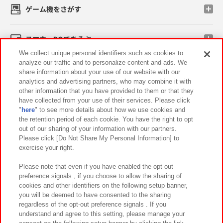
ゲーム機をさがす
スマホ・PCであそぶ
We collect unique personal identifiers such as cookies to
analyze our traffic and to personalize content and ads. We
イベント・キャンペーン
share information about your use of our website with our
analytics and advertising partners, who may combine it with
other information that you have provided to them or that they
have collected from your use of their services. Please click
"
here
" to see more details about how we use cookies and
関連会社
サステナビリティ
サイトポリシー
the retention period of each cookie. You have the right to opt
out of our sharing of your information with our partners.
プライバシーポリシー
ウェブアクセシビリティ方針と検証結果
Please click [Do Not Share My Personal Information] to
exercise your right.
お取引先さまとともに
食品のご提供について
カスタマーハラスメント対応方針
よくあるご質問・お問い合わせ
Please note that even if you have enabled the opt-out
preference signals , if you choose to allow the sharing of
cookies and other identifiers on the following setup banner,
you will be deemed to have consented to the sharing
regardless of the opt-out preference signals . If you
understand and agree to this setting, please manage your