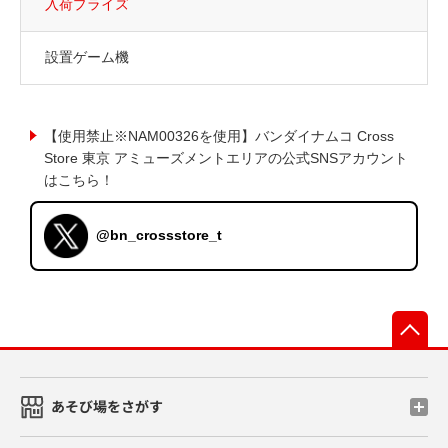
入荷プライズ
設置ゲーム機
【使用禁止※NAM00326を使用】バンダイナムコ Cross
Store 東京 アミューズメントエリアの公式SNSアカウント
はこちら！
@bn_crossstore_t
先
あそび場をさがす