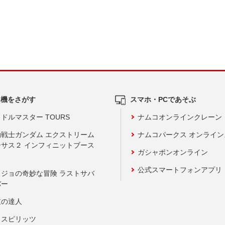
ム機をさがす
スマホ・PCであそぶ
ドルマスター TOURS
ナムコオンラインクレーン
動戦士ガンダム エクストリーム
ナムコパークス オンライ
ーサス２ インフィニットブース
ガシャポンオンライン
公式スマートフォンアプリ
ョジョの奇妙な冒険 ラストサバ
バー
鼓の達人
りスピリッツ