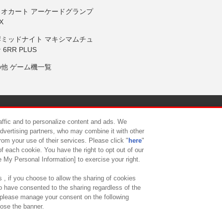
リオカート アーケードグランプ
X
岸ミッドナイト マキシマムチュ
 6RR PLUS
の他 ゲーム機一覧
サイトポリシー
プライバシーポリシー
ウェブアクセシビリティ方
raffic and to personalize content and ads. We
advertising partners, who may combine it with other
rom your use of their services. Please click "
here
"
供について
カスタマーハラスメント対応方針
よくあるご質問・
f each cookie. You have the right to opt out of our
e My Personal Information] to exercise your right.
 , if you choose to allow the sharing of cookies
to have consented to the sharing regardless of the
, please manage your consent on the following
lose the banner.
ndai Namco Amusement Lab Inc.
©Bandai Namco Experience Inc.
©HANAY