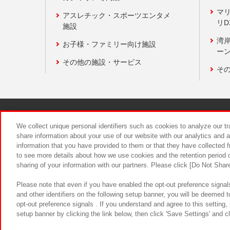
マ
アスレチック・スポーツエンタメ
リD
施設
湾
お子様・ファミリー向け施設
ーン
その他の施設・サービス
そ
関連会社
サステナビリティ
We collect unique personal identifiers such as cookies to analyze our t
share information about your use of our website with our analytics and 
information that you have provided to them or that they have collected f
食品のご提
to see more details about how we use cookies and the retention period o
sharing of your information with our partners. Please click [Do Not Shar
Please note that even if you have enabled the opt-out preference signals
and other identifiers on the following setup banner, you will be deemed 
opt-out preference signals . If you understand and agree to this setting
setup banner by clicking the link below, then click 'Save Settings' and c
©Bandai Namco Amusement Inc.
©Ba