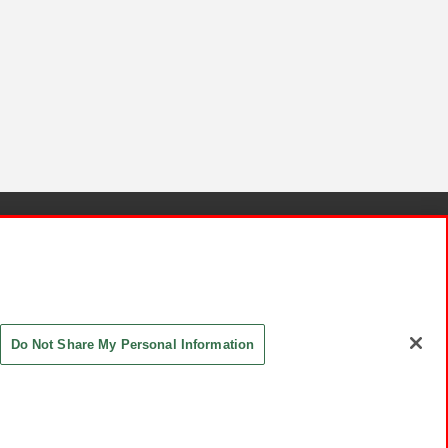
針と検証結果
お取引先さまとともに
お問い合わせ
Do Not Share My Personal Information
ASHIKI Co., Ltd. All Rights Reserved.