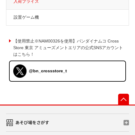
入荷プライズ
設置ゲーム機
【使用禁止※NAM00326を使用】バンダイナムコ Cross
Store 東京 アミューズメントエリアの公式SNSアカウント
はこちら！
@bn_crossstore_t
先
あそび場をさがす