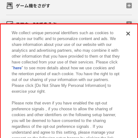
ゲーム機をさがす
スマホ・PCであそぶ
We collect unique personal identifiers such as cookies to
analyze our traffic and to personalize content and ads. We
イベント・キャンペーン
share information about your use of our website with our
analytics and advertising partners, who may combine it with
other information that you have provided to them or that they
have collected from your use of their services. Please click
"
here
" to see more details about how we use cookies and
関連会社
サステナビリティ
サイトポリシー
the retention period of each cookie. You have the right to opt
out of our sharing of your information with our partners.
プライバシーポリシー
ウェブアクセシビリティ方針と検証結果
Please click [Do Not Share My Personal Information] to
exercise your right.
お取引先さまとともに
食品のご提供について
カスタマーハラスメント対応方針
よくあるご質問・お問い合わせ
Please note that even if you have enabled the opt-out
preference signals , if you choose to allow the sharing of
cookies and other identifiers on the following setup banner,
you will be deemed to have consented to the sharing
regardless of the opt-out preference signals . If you
understand and agree to this setting, please manage your