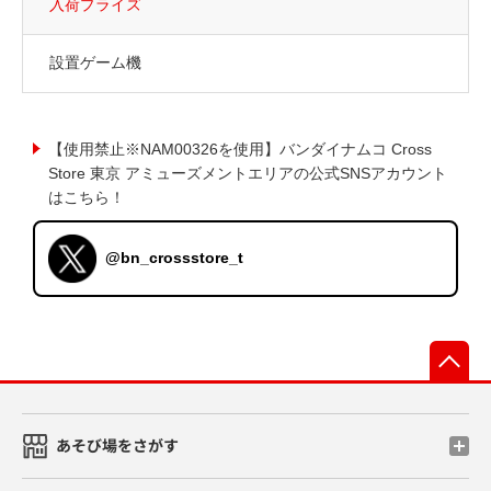
入荷プライズ
設置ゲーム機
【使用禁止※NAM00326を使用】バンダイナムコ Cross
Store 東京 アミューズメントエリアの公式SNSアカウント
はこちら！
@bn_crossstore_t
先
あそび場をさがす