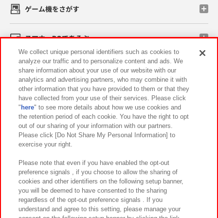
ゲーム機をさがす
スマホ・PCであそぶ
We collect unique personal identifiers such as cookies to
analyze our traffic and to personalize content and ads. We
イベント・キャンペーン
share information about your use of our website with our
analytics and advertising partners, who may combine it with
other information that you have provided to them or that they
have collected from your use of their services. Please click
"
here
" to see more details about how we use cookies and
関連会社
サステナビリティ
サイトポリシー
the retention period of each cookie. You have the right to opt
out of our sharing of your information with our partners.
プライバシーポリシー
ウェブアクセシビリティ方針と検証結果
Please click [Do Not Share My Personal Information] to
exercise your right.
お取引先さまとともに
食品のご提供について
カスタマーハラスメント対応方針
よくあるご質問・お問い合わせ
Please note that even if you have enabled the opt-out
preference signals , if you choose to allow the sharing of
cookies and other identifiers on the following setup banner,
you will be deemed to have consented to the sharing
regardless of the opt-out preference signals . If you
understand and agree to this setting, please manage your