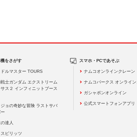
ム機をさがす
スマホ・PCであそぶ
ドルマスター TOURS
ナムコオンラインクレーン
動戦士ガンダム エクストリーム
ナムコパークス オンライ
ーサス２ インフィニットブース
ガシャポンオンライン
公式スマートフォンアプリ
ョジョの奇妙な冒険 ラストサバ
バー
鼓の達人
りスピリッツ