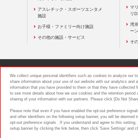
マ
アスレチック・スポーツエンタメ
リD
施設
湾
お子様・ファミリー向け施設
ーン
その他の施設・サービス
そ
関連会社
サステナビリティ
We collect unique personal identifiers such as cookies to analyze our t
share information about your use of our website with our analytics and 
information that you have provided to them or that they have collected f
食品のご提
to see more details about how we use cookies and the retention period o
sharing of your information with our partners. Please click [Do Not Shar
Please note that even if you have enabled the opt-out preference signals
and other identifiers on the following setup banner, you will be deemed 
opt-out preference signals . If you understand and agree to this setting
setup banner by clicking the link below, then click 'Save Settings' and c
©Bandai Namco Amusement Inc.
©Ba