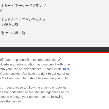
リオカート アーケードグランプ
X
岸ミッドナイト マキシマムチュ
 6RR PLUS
の他 ゲーム機一覧
サイトポリシー
プライバシーポリシー
ウェブアクセシビリティ方
raffic and to personalize content and ads. We
advertising partners, who may combine it with other
rom your use of their services. Please click "
here
"
供について
カスタマーハラスメント対応方針
よくあるご質問・
f each cookie. You have the right to opt out of our
e My Personal Information] to exercise your right.
 , if you choose to allow the sharing of cookies
to have consented to the sharing regardless of the
, please manage your consent on the following
lose the banner.
ndai Namco Amusement Lab Inc.
©Bandai Namco Experience Inc.
©HANAY