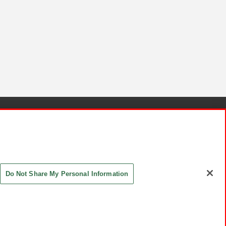
針と検証結果
お取引先さまとともに
お問い合わせ
Do Not Share My Personal Information
ASHIKI Co., Ltd. All Rights Reserved.