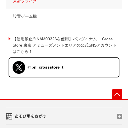
入荷プライズ
設置ゲーム機
【使用禁止※NAM00326を使用】バンダイナムコ Cross
Store 東京 アミューズメントエリアの公式SNSアカウント
はこちら！
@bn_crossstore_t
先
あそび場をさがす