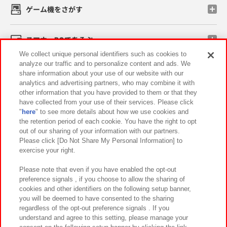
ゲーム機をさがす
スマホ・PCであそぶ
We collect unique personal identifiers such as cookies to
analyze our traffic and to personalize content and ads. We
イベント・キャンペーン
share information about your use of our website with our
analytics and advertising partners, who may combine it with
other information that you have provided to them or that they
have collected from your use of their services. Please click
"
here
" to see more details about how we use cookies and
関連会社
サステナビリティ
サイトポリシー
the retention period of each cookie. You have the right to opt
out of our sharing of your information with our partners.
プライバシーポリシー
ウェブアクセシビリティ方針と検証結果
Please click [Do Not Share My Personal Information] to
exercise your right.
お取引先さまとともに
食品のご提供について
カスタマーハラスメント対応方針
よくあるご質問・お問い合わせ
Please note that even if you have enabled the opt-out
preference signals , if you choose to allow the sharing of
cookies and other identifiers on the following setup banner,
you will be deemed to have consented to the sharing
regardless of the opt-out preference signals . If you
understand and agree to this setting, please manage your