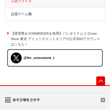
入荷プライズ
設置ゲーム機
【使用禁止※NAM00326を使用】バンダイナムコ Cross
Store 東京 アミューズメントエリアの公式SNSアカウント
はこちら！
@bn_crossstore_t
先
あそび場をさがす