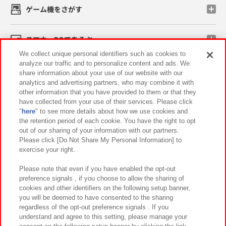
ゲーム機をさがす
スマホ・PCであそぶ
We collect unique personal identifiers such as cookies to
analyze our traffic and to personalize content and ads. We
イベント・キャンペーン
share information about your use of our website with our
analytics and advertising partners, who may combine it with
other information that you have provided to them or that they
have collected from your use of their services. Please click
"
here
" to see more details about how we use cookies and
関連会社
サステナビリティ
サイトポリシー
the retention period of each cookie. You have the right to opt
out of our sharing of your information with our partners.
プライバシーポリシー
ウェブアクセシビリティ方針と検証結果
Please click [Do Not Share My Personal Information] to
exercise your right.
お取引先さまとともに
食品のご提供について
カスタマーハラスメント対応方針
よくあるご質問・お問い合わせ
Please note that even if you have enabled the opt-out
preference signals , if you choose to allow the sharing of
cookies and other identifiers on the following setup banner,
you will be deemed to have consented to the sharing
regardless of the opt-out preference signals . If you
understand and agree to this setting, please manage your