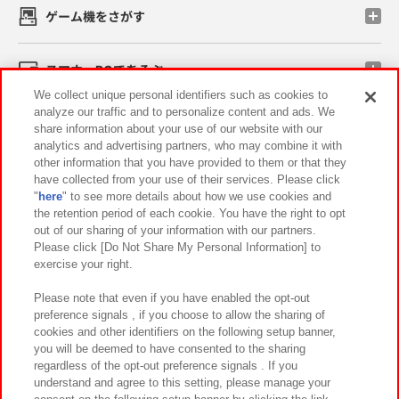
ゲーム機をさがす
スマホ・PCであそぶ
We collect unique personal identifiers such as cookies to
analyze our traffic and to personalize content and ads. We
イベント・キャンペーン
share information about your use of our website with our
analytics and advertising partners, who may combine it with
other information that you have provided to them or that they
have collected from your use of their services. Please click
"
here
" to see more details about how we use cookies and
関連会社
サステナビリティ
サイトポリシー
the retention period of each cookie. You have the right to opt
out of our sharing of your information with our partners.
プライバシーポリシー
ウェブアクセシビリティ方針と検証結果
Please click [Do Not Share My Personal Information] to
exercise your right.
お取引先さまとともに
食品のご提供について
カスタマーハラスメント対応方針
よくあるご質問・お問い合わせ
Please note that even if you have enabled the opt-out
preference signals , if you choose to allow the sharing of
cookies and other identifiers on the following setup banner,
you will be deemed to have consented to the sharing
regardless of the opt-out preference signals . If you
understand and agree to this setting, please manage your