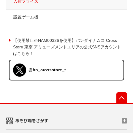
入荷プライズ
設置ゲーム機
【使用禁止※NAM00326を使用】バンダイナムコ Cross
Store 東京 アミューズメントエリアの公式SNSアカウント
はこちら！
@bn_crossstore_t
先
あそび場をさがす