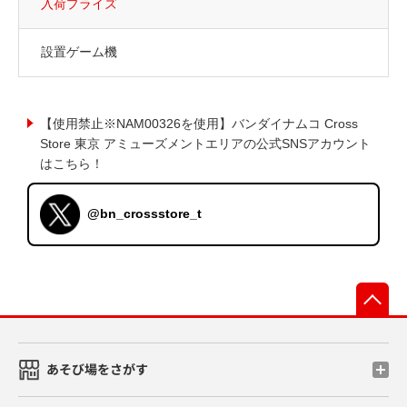
入荷プライズ
設置ゲーム機
【使用禁止※NAM00326を使用】バンダイナムコ Cross
Store 東京 アミューズメントエリアの公式SNSアカウント
はこちら！
@bn_crossstore_t
先
あそび場をさがす