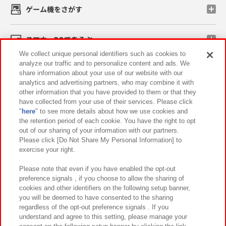
ゲーム機をさがす
スマホ・PCであそぶ
We collect unique personal identifiers such as cookies to
analyze our traffic and to personalize content and ads. We
イベント・キャンペーン
share information about your use of our website with our
analytics and advertising partners, who may combine it with
other information that you have provided to them or that they
have collected from your use of their services. Please click
"
here
" to see more details about how we use cookies and
関連会社
サステナビリティ
サイトポリシー
the retention period of each cookie. You have the right to opt
out of our sharing of your information with our partners.
プライバシーポリシー
ウェブアクセシビリティ方針と検証結果
Please click [Do Not Share My Personal Information] to
exercise your right.
お取引先さまとともに
食品のご提供について
カスタマーハラスメント対応方針
よくあるご質問・お問い合わせ
Please note that even if you have enabled the opt-out
preference signals , if you choose to allow the sharing of
cookies and other identifiers on the following setup banner,
you will be deemed to have consented to the sharing
regardless of the opt-out preference signals . If you
understand and agree to this setting, please manage your