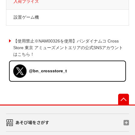
入荷プライズ
設置ゲーム機
【使用禁止※NAM00326を使用】バンダイナムコ Cross
Store 東京 アミューズメントエリアの公式SNSアカウント
はこちら！
@bn_crossstore_t
先
あそび場をさがす