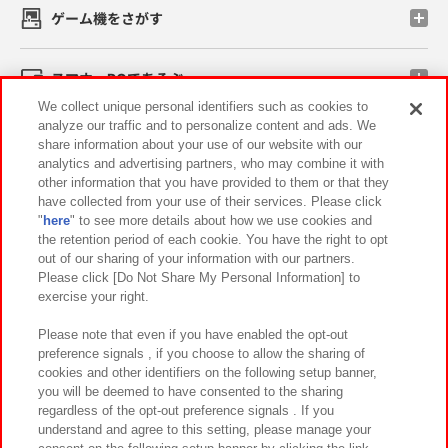
ゲーム機をさがす
スマホ・PCであそぶ
We collect unique personal identifiers such as cookies to
analyze our traffic and to personalize content and ads. We
イベント・キャンペーン
share information about your use of our website with our
analytics and advertising partners, who may combine it with
other information that you have provided to them or that they
have collected from your use of their services. Please click
"
here
" to see more details about how we use cookies and
関連会社
サステナビリティ
サイトポリシー
the retention period of each cookie. You have the right to opt
out of our sharing of your information with our partners.
プライバシーポリシー
ウェブアクセシビリティ方針と検証結果
Please click [Do Not Share My Personal Information] to
exercise your right.
お取引先さまとともに
食品のご提供について
カスタマーハラスメント対応方針
よくあるご質問・お問い合わせ
Please note that even if you have enabled the opt-out
preference signals , if you choose to allow the sharing of
cookies and other identifiers on the following setup banner,
you will be deemed to have consented to the sharing
regardless of the opt-out preference signals . If you
understand and agree to this setting, please manage your