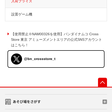
入荷プライズ
設置ゲーム機
【使用禁止※NAM00326を使用】バンダイナムコ Cross
Store 東京 アミューズメントエリアの公式SNSアカウント
はこちら！
@bn_crossstore_t
先
あそび場をさがす