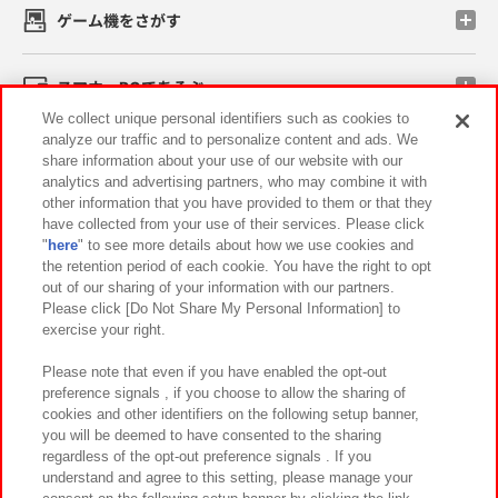
ゲーム機をさがす
スマホ・PCであそぶ
We collect unique personal identifiers such as cookies to
analyze our traffic and to personalize content and ads. We
イベント・キャンペーン
share information about your use of our website with our
analytics and advertising partners, who may combine it with
other information that you have provided to them or that they
have collected from your use of their services. Please click
"
here
" to see more details about how we use cookies and
関連会社
サステナビリティ
サイトポリシー
the retention period of each cookie. You have the right to opt
out of our sharing of your information with our partners.
プライバシーポリシー
ウェブアクセシビリティ方針と検証結果
Please click [Do Not Share My Personal Information] to
exercise your right.
お取引先さまとともに
食品のご提供について
カスタマーハラスメント対応方針
よくあるご質問・お問い合わせ
Please note that even if you have enabled the opt-out
preference signals , if you choose to allow the sharing of
cookies and other identifiers on the following setup banner,
you will be deemed to have consented to the sharing
regardless of the opt-out preference signals . If you
understand and agree to this setting, please manage your