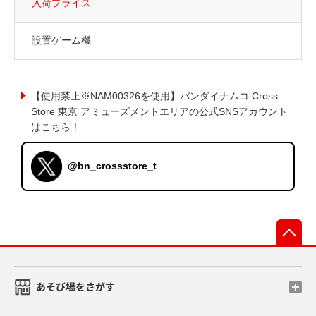
入荷プライズ
設置ゲーム機
【使用禁止※NAM00326を使用】バンダイナムコ Cross
Store 東京 アミューズメントエリアの公式SNSアカウント
はこちら！
@bn_crossstore_t
先
あそび場をさがす