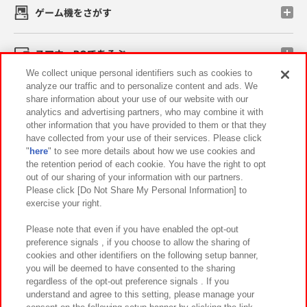
ゲーム機をさがす
スマホ・PCであそぶ
We collect unique personal identifiers such as cookies to
analyze our traffic and to personalize content and ads. We
イベント・キャンペーン
share information about your use of our website with our
analytics and advertising partners, who may combine it with
other information that you have provided to them or that they
have collected from your use of their services. Please click
"
here
" to see more details about how we use cookies and
関連会社
サステナビリティ
サイトポリシー
the retention period of each cookie. You have the right to opt
out of our sharing of your information with our partners.
プライバシーポリシー
ウェブアクセシビリティ方針と検証結果
Please click [Do Not Share My Personal Information] to
exercise your right.
お取引先さまとともに
食品のご提供について
カスタマーハラスメント対応方針
よくあるご質問・お問い合わせ
Please note that even if you have enabled the opt-out
preference signals , if you choose to allow the sharing of
cookies and other identifiers on the following setup banner,
you will be deemed to have consented to the sharing
regardless of the opt-out preference signals . If you
understand and agree to this setting, please manage your