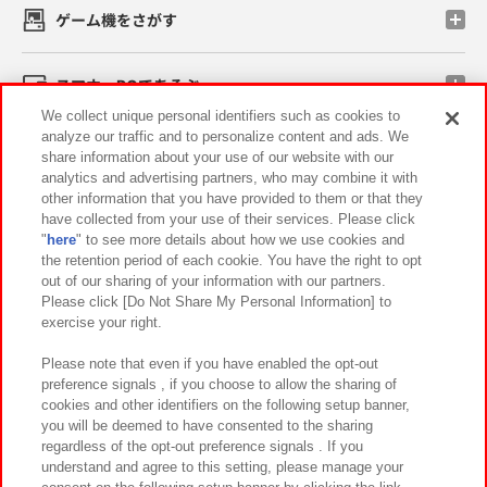
ゲーム機をさがす
スマホ・PCであそぶ
We collect unique personal identifiers such as cookies to
analyze our traffic and to personalize content and ads. We
イベント・キャンペーン
share information about your use of our website with our
analytics and advertising partners, who may combine it with
other information that you have provided to them or that they
have collected from your use of their services. Please click
"
here
" to see more details about how we use cookies and
関連会社
サステナビリティ
サイトポリシー
the retention period of each cookie. You have the right to opt
out of our sharing of your information with our partners.
プライバシーポリシー
ウェブアクセシビリティ方針と検証結果
Please click [Do Not Share My Personal Information] to
exercise your right.
お取引先さまとともに
食品のご提供について
カスタマーハラスメント対応方針
よくあるご質問・お問い合わせ
Please note that even if you have enabled the opt-out
preference signals , if you choose to allow the sharing of
cookies and other identifiers on the following setup banner,
you will be deemed to have consented to the sharing
regardless of the opt-out preference signals . If you
understand and agree to this setting, please manage your