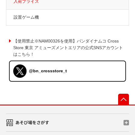
入荷プライズ
設置ゲーム機
【使用禁止※NAM00326を使用】バンダイナムコ Cross
Store 東京 アミューズメントエリアの公式SNSアカウント
はこちら！
@bn_crossstore_t
先
あそび場をさがす