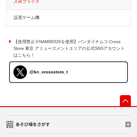
入荷プライズ
設置ゲーム機
【使用禁止※NAM00326を使用】バンダイナムコ Cross
Store 東京 アミューズメントエリアの公式SNSアカウント
はこちら！
@bn_crossstore_t
先
あそび場をさがす