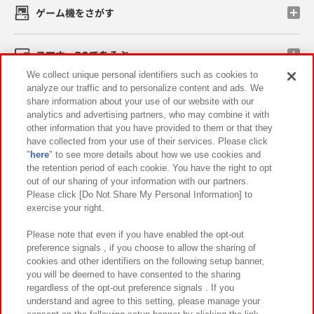
ゲーム機をさがす
スマホ・PCであそぶ
We collect unique personal identifiers such as cookies to
analyze our traffic and to personalize content and ads. We
イベント・キャンペーン
share information about your use of our website with our
analytics and advertising partners, who may combine it with
other information that you have provided to them or that they
have collected from your use of their services. Please click
"
here
" to see more details about how we use cookies and
関連会社
サステナビリティ
サイトポリシー
the retention period of each cookie. You have the right to opt
out of our sharing of your information with our partners.
プライバシーポリシー
ウェブアクセシビリティ方針と検証結果
Please click [Do Not Share My Personal Information] to
exercise your right.
お取引先さまとともに
食品のご提供について
カスタマーハラスメント対応方針
よくあるご質問・お問い合わせ
Please note that even if you have enabled the opt-out
preference signals , if you choose to allow the sharing of
cookies and other identifiers on the following setup banner,
you will be deemed to have consented to the sharing
regardless of the opt-out preference signals . If you
understand and agree to this setting, please manage your