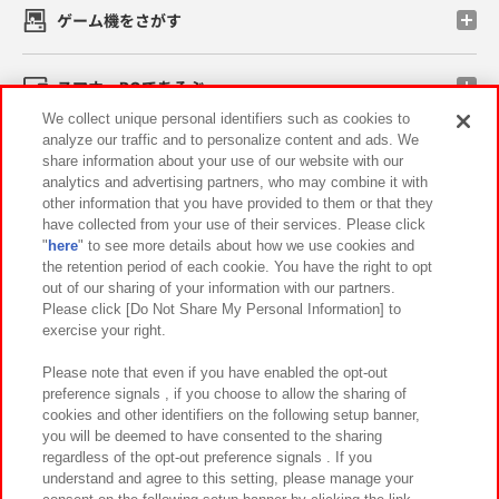
ゲーム機をさがす
スマホ・PCであそぶ
We collect unique personal identifiers such as cookies to
analyze our traffic and to personalize content and ads. We
イベント・キャンペーン
share information about your use of our website with our
analytics and advertising partners, who may combine it with
other information that you have provided to them or that they
have collected from your use of their services. Please click
"
here
" to see more details about how we use cookies and
関連会社
サステナビリティ
サイトポリシー
the retention period of each cookie. You have the right to opt
out of our sharing of your information with our partners.
プライバシーポリシー
ウェブアクセシビリティ方針と検証結果
Please click [Do Not Share My Personal Information] to
exercise your right.
お取引先さまとともに
食品のご提供について
カスタマーハラスメント対応方針
よくあるご質問・お問い合わせ
Please note that even if you have enabled the opt-out
preference signals , if you choose to allow the sharing of
cookies and other identifiers on the following setup banner,
you will be deemed to have consented to the sharing
regardless of the opt-out preference signals . If you
understand and agree to this setting, please manage your