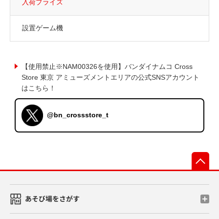
入荷プライズ
設置ゲーム機
【使用禁止※NAM00326を使用】バンダイナムコ Cross
Store 東京 アミューズメントエリアの公式SNSアカウント
はこちら！
@bn_crossstore_t
先
あそび場をさがす