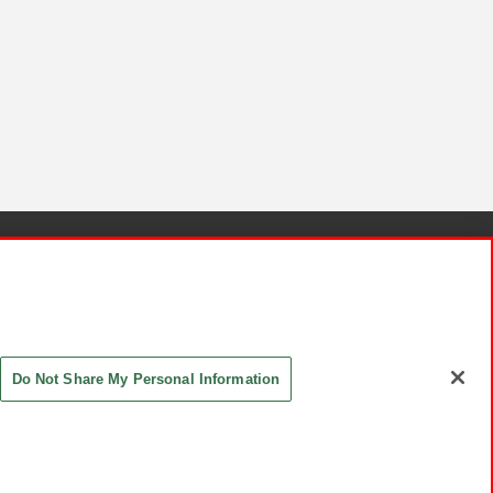
針と検証結果
お取引先さまとともに
お問い合わせ
Do Not Share My Personal Information
ASHIKI Co., Ltd. All Rights Reserved.