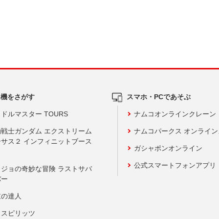
ム機をさがす
スマホ・PCであそぶ
ドルマスター TOURS
ナムコオンラインクレーン
動戦士ガンダム エクストリーム
ナムコパークス オンライ
ーサス２ インフィニットブース
ガシャポンオンライン
公式スマートフォンアプリ
ョジョの奇妙な冒険 ラストサバ
バー
鼓の達人
りスピリッツ