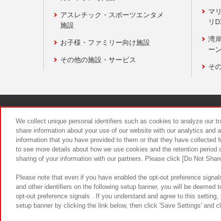
マ
アスレチック・スポーツエンタメ
リD
施設
湾
お子様・ファミリー向け施設
ーン
その他の施設・サービス
そ
関連会社
サステナビリティ
We collect unique personal identifiers such as cookies to analyze our t
share information about your use of our website with our analytics and 
information that you have provided to them or that they have collected f
食品のご提
to see more details about how we use cookies and the retention period o
sharing of your information with our partners. Please click [Do Not Shar
Please note that even if you have enabled the opt-out preference signals
and other identifiers on the following setup banner, you will be deemed 
opt-out preference signals . If you understand and agree to this setting
setup banner by clicking the link below, then click 'Save Settings' and c
©Bandai Namco Amusement Inc.
©Ba