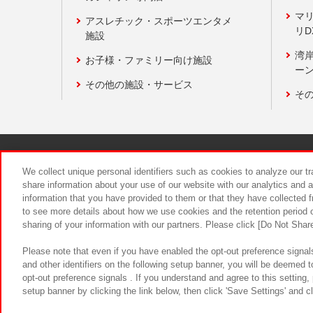
マ
アスレチック・スポーツエンタメ
リD
施設
湾
お子様・ファミリー向け施設
ーン
その他の施設・サービス
そ
関連会社
サステナビリティ
We collect unique personal identifiers such as cookies to analyze our t
share information about your use of our website with our analytics and 
information that you have provided to them or that they have collected f
食品のご提
to see more details about how we use cookies and the retention period o
sharing of your information with our partners. Please click [Do Not Shar
Please note that even if you have enabled the opt-out preference signals
and other identifiers on the following setup banner, you will be deemed 
opt-out preference signals . If you understand and agree to this setting
setup banner by clicking the link below, then click 'Save Settings' and c
©Bandai Namco Amusement Inc.
©Ba