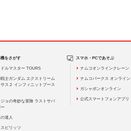
ム機をさがす
スマホ・PCであそぶ
ドルマスター TOURS
ナムコオンラインクレーン
動戦士ガンダム エクストリーム
ナムコパークス オンライ
ーサス２ インフィニットブース
ガシャポンオンライン
公式スマートフォンアプリ
ョジョの奇妙な冒険 ラストサバ
バー
鼓の達人
りスピリッツ