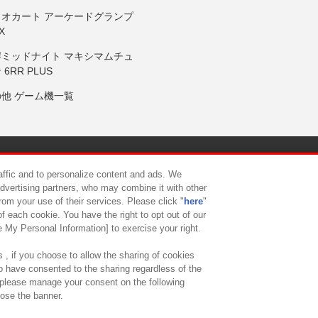
リオカート アーケードグランプ
X
岸ミッドナイト マキシマムチュ
 6RR PLUS
の他 ゲーム機一覧
サイトポリシー
プライバシーポリシー
ウェブアクセシビリティ方
raffic and to personalize content and ads. We
advertising partners, who may combine it with other
rom your use of their services. Please click "
here
"
供について
カスタマーハラスメント対応方針
よくあるご質問・
f each cookie. You have the right to opt out of our
e My Personal Information] to exercise your right.
 , if you choose to allow the sharing of cookies
to have consented to the sharing regardless of the
, please manage your consent on the following
lose the banner.
ndai Namco Amusement Lab Inc.
©Bandai Namco Experience Inc.
©HANAY