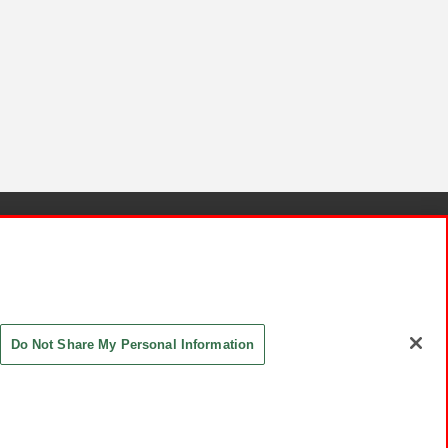
針と検証結果
お取引先さまとともに
お問い合わせ
Do Not Share My Personal Information
ASHIKI Co., Ltd. All Rights Reserved.