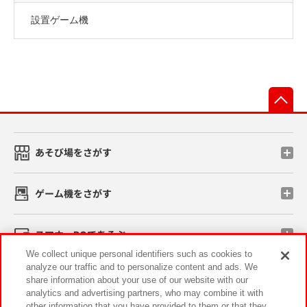
設置ゲーム機
先
あそび場をさがす
ゲーム機をさがす
スマホ・PCであそぶ
We collect unique personal identifiers such as cookies to
analyze our traffic and to personalize content and ads. We
イベント・キャンペーン
share information about your use of our website with our
analytics and advertising partners, who may combine it with
other information that you have provided to them or that they