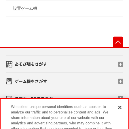
設置ゲーム機
先
あそび場をさがす
ゲーム機をさがす
スマホ・PCであそぶ
We collect unique personal identifiers such as cookies to
analyze our traffic and to personalize content and ads. We
イベント・キャンペーン
share information about your use of our website with our
analytics and advertising partners, who may combine it with
other information that you have provided to them or that they