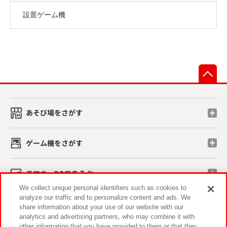
設置ゲーム機
先
あそび場をさがす
ゲーム機をさがす
スマホ・PCであそぶ
We collect unique personal identifiers such as cookies to
analyze our traffic and to personalize content and ads. We
イベント・キャンペーン
share information about your use of our website with our
analytics and advertising partners, who may combine it with
other information that you have provided to them or that they