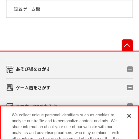
設置ゲーム機
先
あそび場をさがす
ゲーム機をさがす
スマホ・PCであそぶ
We collect unique personal identifiers such as cookies to
analyze our traffic and to personalize content and ads. We
イベント・キャンペーン
share information about your use of our website with our
analytics and advertising partners, who may combine it with
other information that you have provided to them or that they