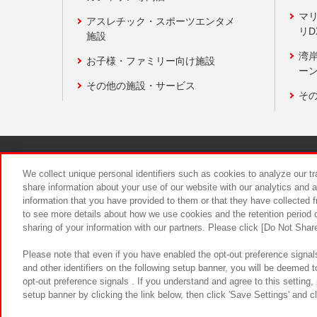
マ
アスレチック・スポーツエンタメ
リD
施設
湾
お子様・ファミリー向け施設
ーン
その他の施設・サービス
そ
関連会社
サステナビリティ
We collect unique personal identifiers such as cookies to analyze our t
share information about your use of our website with our analytics and 
information that you have provided to them or that they have collected f
食品のご提
to see more details about how we use cookies and the retention period o
sharing of your information with our partners. Please click [Do Not Shar
Please note that even if you have enabled the opt-out preference signals
and other identifiers on the following setup banner, you will be deemed 
opt-out preference signals . If you understand and agree to this setting
setup banner by clicking the link below, then click 'Save Settings' and c
©Bandai Namco Amusement Inc.
©Ba