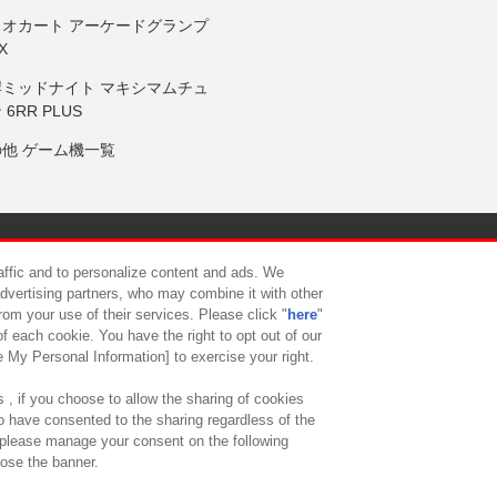
リオカート アーケードグランプ
X
岸ミッドナイト マキシマムチュ
 6RR PLUS
の他 ゲーム機一覧
サイトポリシー
プライバシーポリシー
ウェブアクセシビリティ方
raffic and to personalize content and ads. We
advertising partners, who may combine it with other
rom your use of their services. Please click "
here
"
供について
カスタマーハラスメント対応方針
よくあるご質問・
f each cookie. You have the right to opt out of our
e My Personal Information] to exercise your right.
 , if you choose to allow the sharing of cookies
to have consented to the sharing regardless of the
, please manage your consent on the following
lose the banner.
ndai Namco Amusement Lab Inc.
©Bandai Namco Experience Inc.
©HANAY