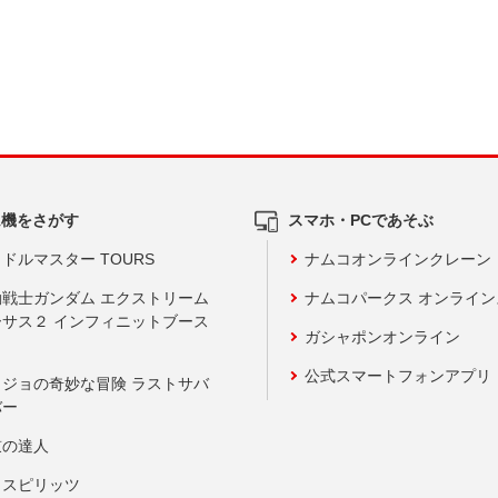
ム機をさがす
スマホ・PCであそぶ
ドルマスター TOURS
ナムコオンラインクレーン
動戦士ガンダム エクストリーム
ナムコパークス オンライ
ーサス２ インフィニットブース
ガシャポンオンライン
公式スマートフォンアプリ
ョジョの奇妙な冒険 ラストサバ
バー
鼓の達人
りスピリッツ