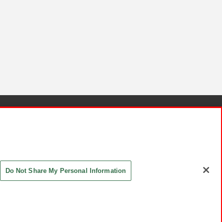
針と検証結果
お取引先さまとともに
お問い合わせ
Do Not Share My Personal Information
ASHIKI Co., Ltd. All Rights Reserved.