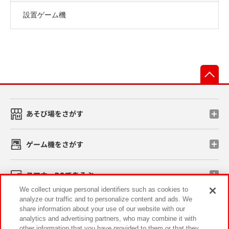
設置ゲーム機
先
あそび場をさがす
ゲーム機をさがす
スマホ・PCであそぶ
We collect unique personal identifiers such as cookies to
analyze our traffic and to personalize content and ads. We
イベント・キャンペーン
share information about your use of our website with our
analytics and advertising partners, who may combine it with
other information that you have provided to them or that they