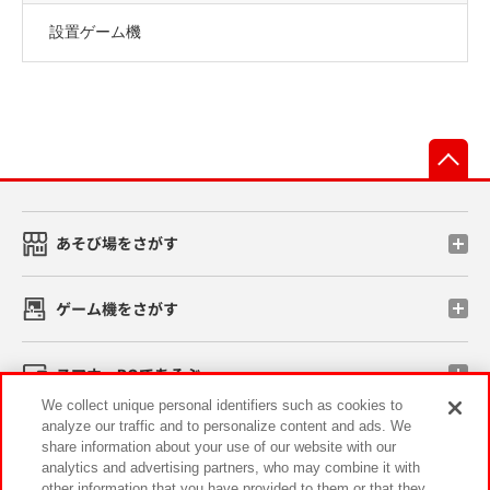
設置ゲーム機
先
あそび場をさがす
ゲーム機をさがす
スマホ・PCであそぶ
We collect unique personal identifiers such as cookies to
analyze our traffic and to personalize content and ads. We
イベント・キャンペーン
share information about your use of our website with our
analytics and advertising partners, who may combine it with
other information that you have provided to them or that they