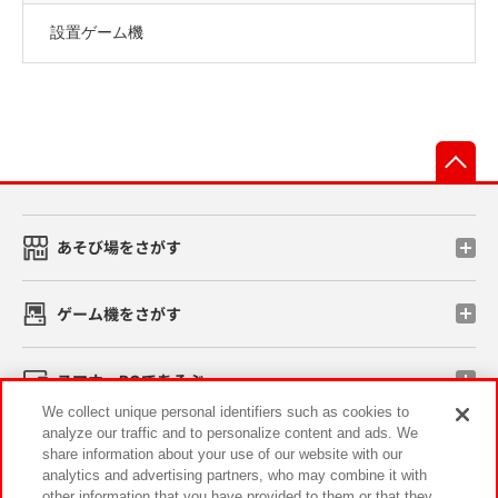
設置ゲーム機
先
あそび場をさがす
ゲーム機をさがす
スマホ・PCであそぶ
We collect unique personal identifiers such as cookies to
analyze our traffic and to personalize content and ads. We
イベント・キャンペーン
share information about your use of our website with our
analytics and advertising partners, who may combine it with
other information that you have provided to them or that they