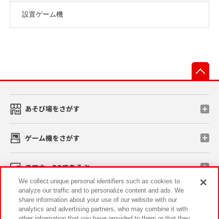
設置ゲーム機
先
あそび場をさがす
ゲーム機をさがす
スマホ・PCであそぶ
We collect unique personal identifiers such as cookies to
analyze our traffic and to personalize content and ads. We
イベント・キャンペーン
share information about your use of our website with our
analytics and advertising partners, who may combine it with
other information that you have provided to them or that they