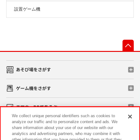
設置ゲーム機
先
あそび場をさがす
ゲーム機をさがす
スマホ・PCであそぶ
We collect unique personal identifiers such as cookies to
analyze our traffic and to personalize content and ads. We
イベント・キャンペーン
share information about your use of our website with our
analytics and advertising partners, who may combine it with
other information that you have provided to them or that they