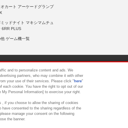
リオカート アーケードグランプ
X
岸ミッドナイト マキシマムチュ
 6RR PLUS
の他 ゲーム機一覧
サイトポリシー
プライバシーポリシー
ウェブアクセシビリティ方
raffic and to personalize content and ads. We
advertising partners, who may combine it with other
rom your use of their services. Please click "
here
"
供について
カスタマーハラスメント対応方針
よくあるご質問・
f each cookie. You have the right to opt out of our
e My Personal Information] to exercise your right.
 , if you choose to allow the sharing of cookies
to have consented to the sharing regardless of the
, please manage your consent on the following
lose the banner.
ndai Namco Amusement Lab Inc.
©Bandai Namco Experience Inc.
©HANAY