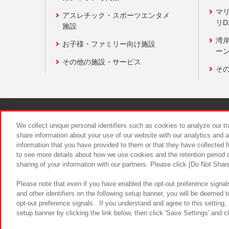
マ
アスレチック・スポーツエンタメ
リD
施設
湾
お子様・ファミリー向け施設
ーン
その他の施設・サービス
そ
関連会社
サステナビリティ
We collect unique personal identifiers such as cookies to analyze our t
share information about your use of our website with our analytics and 
information that you have provided to them or that they have collected f
食品のご提
to see more details about how we use cookies and the retention period o
sharing of your information with our partners. Please click [Do Not Shar
Please note that even if you have enabled the opt-out preference signals
and other identifiers on the following setup banner, you will be deemed 
opt-out preference signals . If you understand and agree to this setting
setup banner by clicking the link below, then click 'Save Settings' and c
©Bandai Namco Amusement Inc.
©Ba