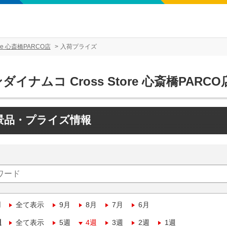
re 心斎橋PARCO店
入荷プライズ
ダイナムコ Cross Store 心斎橋PARCO
景品・プライズ情報
月
全て表示
9月
8月
7月
6月
週
全て表示
5週
4週
3週
2週
1週