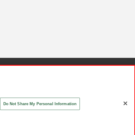
針と検証結果
お取引先さまとともに
お問い合わせ
Do Not Share My Personal Information
ASHIKI Co., Ltd. All Rights Reserved.