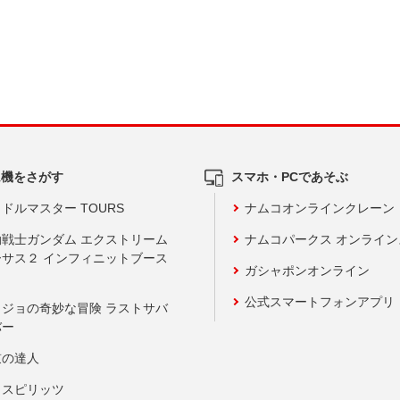
ム機をさがす
スマホ・PCであそぶ
ドルマスター TOURS
ナムコオンラインクレーン
動戦士ガンダム エクストリーム
ナムコパークス オンライ
ーサス２ インフィニットブース
ガシャポンオンライン
公式スマートフォンアプリ
ョジョの奇妙な冒険 ラストサバ
バー
鼓の達人
りスピリッツ