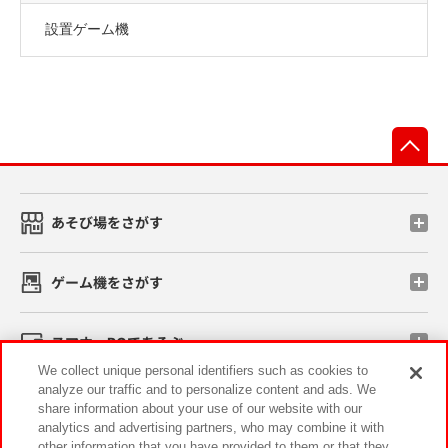
設置ゲーム機
先
あそび場をさがす
ゲーム機をさがす
スマホ・PCであそぶ
We collect unique personal identifiers such as cookies to
analyze our traffic and to personalize content and ads. We
イベント・キャンペーン
share information about your use of our website with our
analytics and advertising partners, who may combine it with
other information that you have provided to them or that they