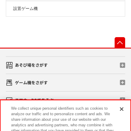
設置ゲーム機
先
あそび場をさがす
ゲーム機をさがす
スマホ・PCであそぶ
We collect unique personal identifiers such as cookies to
analyze our traffic and to personalize content and ads. We
イベント・キャンペーン
share information about your use of our website with our
analytics and advertising partners, who may combine it with
other information that you have provided to them or that they