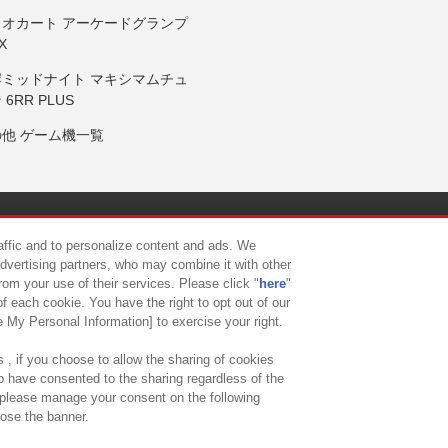
リオカート アーケードグランプ
X
岸ミッドナイト マキシマムチュ
 6RR PLUS
の他 ゲーム機一覧
サイトポリシー
プライバシーポリシー
ウェブアクセシビリティ方
raffic and to personalize content and ads. We
advertising partners, who may combine it with other
rom your use of their services. Please click "
here
"
供について
カスタマーハラスメント対応方針
よくあるご質問・
f each cookie. You have the right to opt out of our
e My Personal Information] to exercise your right.
 , if you choose to allow the sharing of cookies
to have consented to the sharing regardless of the
, please manage your consent on the following
lose the banner.
ndai Namco Amusement Lab Inc.
©Bandai Namco Experience Inc.
©HANAY