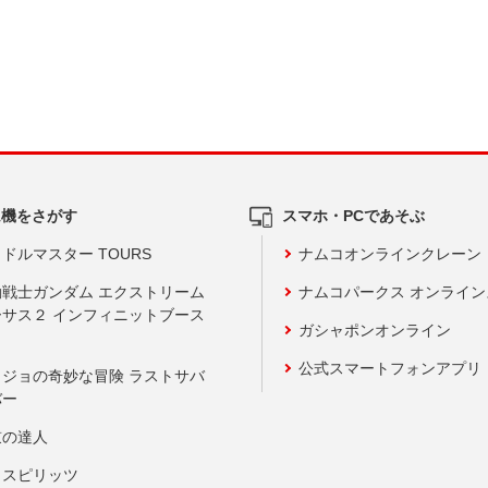
ム機をさがす
スマホ・PCであそぶ
ドルマスター TOURS
ナムコオンラインクレーン
動戦士ガンダム エクストリーム
ナムコパークス オンライ
ーサス２ インフィニットブース
ガシャポンオンライン
公式スマートフォンアプリ
ョジョの奇妙な冒険 ラストサバ
バー
鼓の達人
りスピリッツ