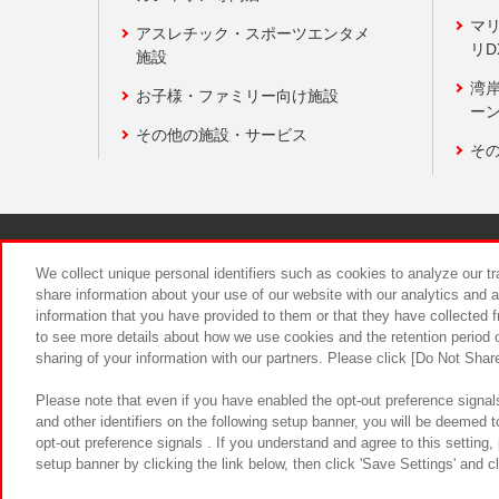
マ
アスレチック・スポーツエンタメ
リD
施設
湾
お子様・ファミリー向け施設
ーン
その他の施設・サービス
そ
関連会社
サステナビリティ
We collect unique personal identifiers such as cookies to analyze our t
share information about your use of our website with our analytics and 
information that you have provided to them or that they have collected f
食品のご提
to see more details about how we use cookies and the retention period o
sharing of your information with our partners. Please click [Do Not Shar
Please note that even if you have enabled the opt-out preference signals
and other identifiers on the following setup banner, you will be deemed 
opt-out preference signals . If you understand and agree to this setting
setup banner by clicking the link below, then click 'Save Settings' and c
©Bandai Namco Amusement Inc.
©Ba