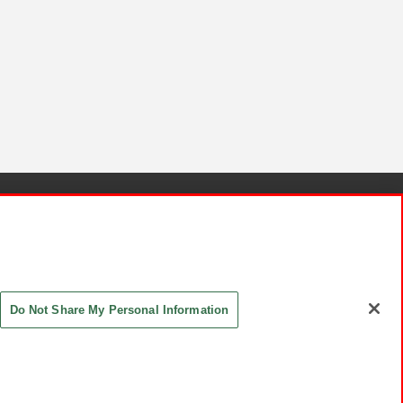
針と検証結果
お取引先さまとともに
お問い合わせ
Do Not Share My Personal Information
ASHIKI Co., Ltd. All Rights Reserved.