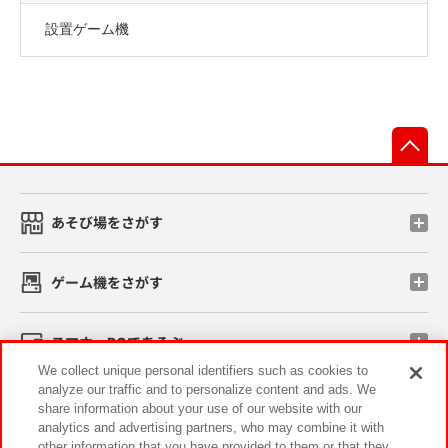
設置ゲーム機
先
あそび場をさがす
ゲーム機をさがす
スマホ・PCであそぶ
We collect unique personal identifiers such as cookies to
analyze our traffic and to personalize content and ads. We
イベント・キャンペーン
share information about your use of our website with our
analytics and advertising partners, who may combine it with
other information that you have provided to them or that they