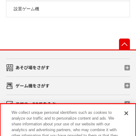
設置ゲーム機
先
あそび場をさがす
ゲーム機をさがす
スマホ・PCであそぶ
We collect unique personal identifiers such as cookies to
analyze our traffic and to personalize content and ads. We
イベント・キャンペーン
share information about your use of our website with our
analytics and advertising partners, who may combine it with
other information that you have provided to them or that they