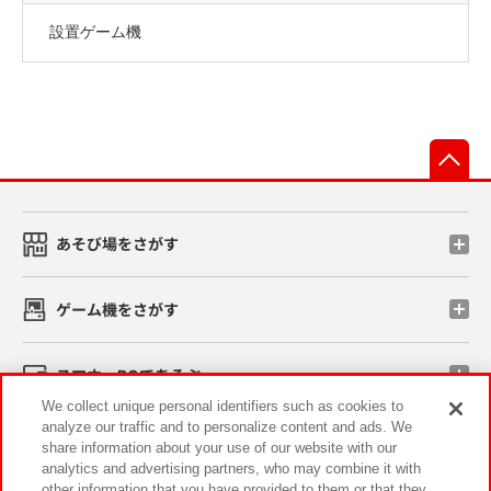
設置ゲーム機
先
あそび場をさがす
ゲーム機をさがす
スマホ・PCであそぶ
We collect unique personal identifiers such as cookies to
analyze our traffic and to personalize content and ads. We
イベント・キャンペーン
share information about your use of our website with our
analytics and advertising partners, who may combine it with
other information that you have provided to them or that they