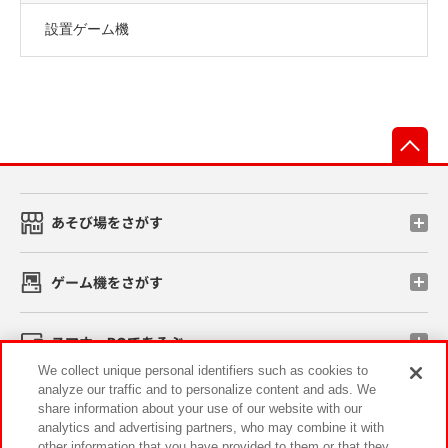
設置ゲーム機
先
あそび場をさがす
ゲーム機をさがす
スマホ・PCであそぶ
We collect unique personal identifiers such as cookies to
analyze our traffic and to personalize content and ads. We
イベント・キャンペーン
share information about your use of our website with our
analytics and advertising partners, who may combine it with
other information that you have provided to them or that they