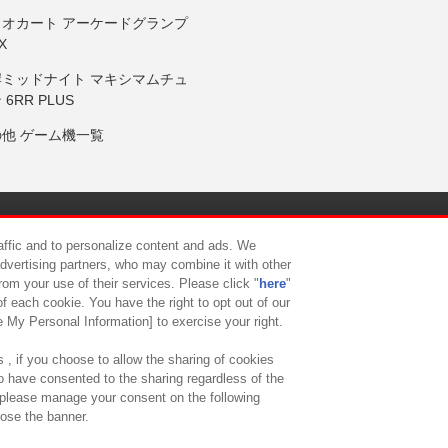
リオカート アーケードグランプ
X
岸ミッドナイト マキシマムチュ
 6RR PLUS
の他 ゲーム機一覧
サイトポリシー
プライバシーポリシー
ウェブアクセシビリティ方
raffic and to personalize content and ads. We
advertising partners, who may combine it with other
rom your use of their services. Please click "
here
"
供について
カスタマーハラスメント対応方針
よくあるご質問・
f each cookie. You have the right to opt out of our
e My Personal Information] to exercise your right.
 , if you choose to allow the sharing of cookies
to have consented to the sharing regardless of the
, please manage your consent on the following
lose the banner.
ndai Namco Amusement Lab Inc.
©Bandai Namco Experience Inc.
©HANAY