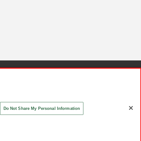
針と検証結果
お取引先さまとともに
お問い合わせ
Do Not Share My Personal Information
ASHIKI Co., Ltd. All Rights Reserved.