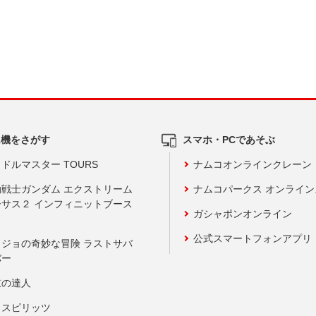
ム機をさがす
スマホ・PCであそぶ
ドルマスター TOURS
ナムコオンラインクレーン
動戦士ガンダム エクストリーム
ナムコパークス オンライ
ーサス２ インフィニットブース
ガシャポンオンライン
公式スマートフォンアプリ
ョジョの奇妙な冒険 ラストサバ
バー
鼓の達人
りスピリッツ