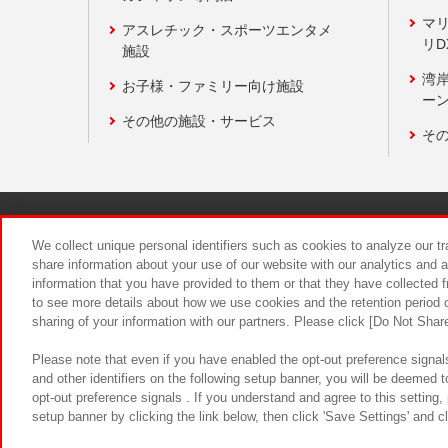
マ
アスレチック・スポーツエンタメ
リD
施設
湾
お子様・ファミリー向け施設
ーン
その他の施設・サービス
そ
関連会社
サステナビリティ
We collect unique personal identifiers such as cookies to analyze our t
share information about your use of our website with our analytics and 
information that you have provided to them or that they have collected f
食品のご提
to see more details about how we use cookies and the retention period o
sharing of your information with our partners. Please click [Do Not Shar
Please note that even if you have enabled the opt-out preference signals
and other identifiers on the following setup banner, you will be deemed 
opt-out preference signals . If you understand and agree to this setting
setup banner by clicking the link below, then click 'Save Settings' and c
©Bandai Namco Amusement Inc.
©Ba