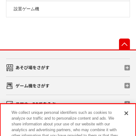
設置ゲーム機
先
あそび場をさがす
ゲーム機をさがす
スマホ・PCであそぶ
We collect unique personal identifiers such as cookies to
analyze our traffic and to personalize content and ads. We
イベント・キャンペーン
share information about your use of our website with our
analytics and advertising partners, who may combine it with
other information that you have provided to them or that they