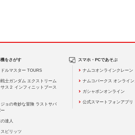
ム機をさがす
スマホ・PCであそぶ
ドルマスター TOURS
ナムコオンラインクレーン
動戦士ガンダム エクストリーム
ナムコパークス オンライ
ーサス２ インフィニットブース
ガシャポンオンライン
公式スマートフォンアプリ
ョジョの奇妙な冒険 ラストサバ
バー
鼓の達人
りスピリッツ