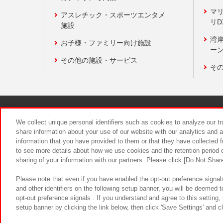
マ
アスレチック・スポーツエンタメ
リD
施設
湾
お子様・ファミリー向け施設
ーン
その他の施設・サービス
そ
関連会社
サステナビリティ
We collect unique personal identifiers such as cookies to analyze our t
share information about your use of our website with our analytics and 
information that you have provided to them or that they have collected f
食品のご提
to see more details about how we use cookies and the retention period o
sharing of your information with our partners. Please click [Do Not Shar
Please note that even if you have enabled the opt-out preference signals
and other identifiers on the following setup banner, you will be deemed 
opt-out preference signals . If you understand and agree to this setting
setup banner by clicking the link below, then click 'Save Settings' and c
©Bandai Namco Amusement Inc.
©Ba