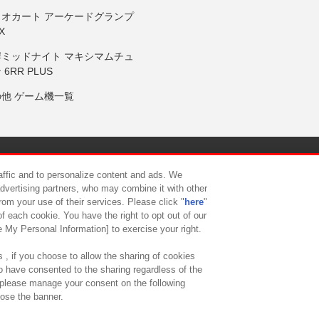
リオカート アーケードグランプ
X
岸ミッドナイト マキシマムチュ
 6RR PLUS
の他 ゲーム機一覧
サイトポリシー
プライバシーポリシー
ウェブアクセシビリティ方
raffic and to personalize content and ads. We
advertising partners, who may combine it with other
rom your use of their services. Please click "
here
"
供について
カスタマーハラスメント対応方針
よくあるご質問・
f each cookie. You have the right to opt out of our
e My Personal Information] to exercise your right.
 , if you choose to allow the sharing of cookies
to have consented to the sharing regardless of the
, please manage your consent on the following
lose the banner.
ndai Namco Amusement Lab Inc.
©Bandai Namco Experience Inc.
©HANAY