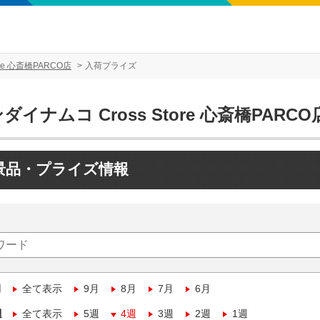
re 心斎橋PARCO店
入荷プライズ
ダイナムコ Cross Store 心斎橋PARCO
景品・プライズ情報
月
全て表示
9月
8月
7月
6月
週
全て表示
5週
4週
3週
2週
1週