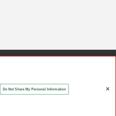
針と検証結果
お取引先さまとともに
お問い合わせ
Do Not Share My Personal Information
ASHIKI Co., Ltd. All Rights Reserved.