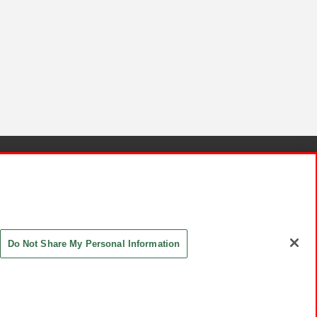
針と検証結果
お取引先さまとともに
お問い合わせ
Do Not Share My Personal Information
ASHIKI Co., Ltd. All Rights Reserved.