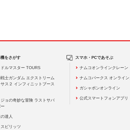
ム機をさがす
スマホ・PCであそぶ
ドルマスター TOURS
ナムコオンラインクレーン
動戦士ガンダム エクストリーム
ナムコパークス オンライ
ーサス２ インフィニットブース
ガシャポンオンライン
公式スマートフォンアプリ
ョジョの奇妙な冒険 ラストサバ
バー
鼓の達人
りスピリッツ