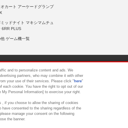
リオカート アーケードグランプ
X
岸ミッドナイト マキシマムチュ
 6RR PLUS
の他 ゲーム機一覧
サイトポリシー
プライバシーポリシー
ウェブアクセシビリティ方
raffic and to personalize content and ads. We
advertising partners, who may combine it with other
rom your use of their services. Please click "
here
"
供について
カスタマーハラスメント対応方針
よくあるご質問・
f each cookie. You have the right to opt out of our
e My Personal Information] to exercise your right.
 , if you choose to allow the sharing of cookies
to have consented to the sharing regardless of the
, please manage your consent on the following
lose the banner.
ndai Namco Amusement Lab Inc.
©Bandai Namco Experience Inc.
©HANAY