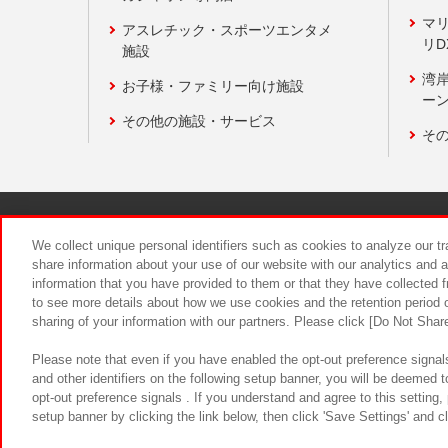
マ
アスレチック・スポーツエンタメ
リD
施設
湾
お子様・ファミリー向け施設
ーン
その他の施設・サービス
そ
関連会社
サステナビリティ
We collect unique personal identifiers such as cookies to analyze our t
share information about your use of our website with our analytics and 
information that you have provided to them or that they have collected f
食品のご提
to see more details about how we use cookies and the retention period o
sharing of your information with our partners. Please click [Do Not Shar
Please note that even if you have enabled the opt-out preference signals
and other identifiers on the following setup banner, you will be deemed 
opt-out preference signals . If you understand and agree to this setting
setup banner by clicking the link below, then click 'Save Settings' and c
©Bandai Namco Amusement Inc.
©Ba