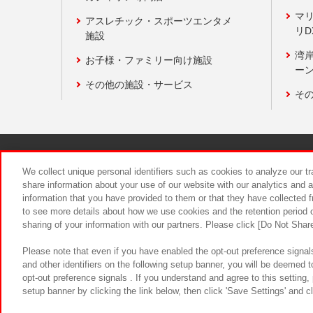
マ
アスレチック・スポーツエンタメ
リD
施設
湾
お子様・ファミリー向け施設
ーン
その他の施設・サービス
そ
関連会社
サステナビリティ
We collect unique personal identifiers such as cookies to analyze our t
share information about your use of our website with our analytics and 
information that you have provided to them or that they have collected f
食品のご提
to see more details about how we use cookies and the retention period o
sharing of your information with our partners. Please click [Do Not Shar
Please note that even if you have enabled the opt-out preference signals
and other identifiers on the following setup banner, you will be deemed 
opt-out preference signals . If you understand and agree to this setting
setup banner by clicking the link below, then click 'Save Settings' and c
©Bandai Namco Amusement Inc.
©Ba