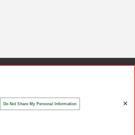
針と検証結果
お取引先さまとともに
お問い合わせ
Do Not Share My Personal Information
ASHIKI Co., Ltd. All Rights Reserved.