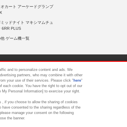
リオカート アーケードグランプ
X
岸ミッドナイト マキシマムチュ
 6RR PLUS
の他 ゲーム機一覧
サイトポリシー
プライバシーポリシー
ウェブアクセシビリティ方
raffic and to personalize content and ads. We
advertising partners, who may combine it with other
rom your use of their services. Please click "
here
"
供について
カスタマーハラスメント対応方針
よくあるご質問・
f each cookie. You have the right to opt out of our
e My Personal Information] to exercise your right.
 , if you choose to allow the sharing of cookies
to have consented to the sharing regardless of the
, please manage your consent on the following
lose the banner.
ndai Namco Amusement Lab Inc.
©Bandai Namco Experience Inc.
©HANAY