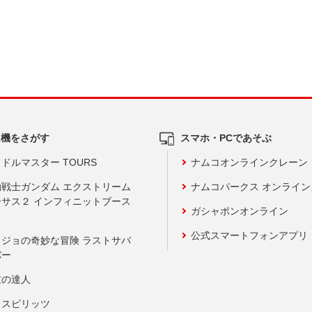
ム機をさがす
スマホ・PCであそぶ
ドルマスター TOURS
ナムコオンラインクレーン
動戦士ガンダム エクストリーム
ナムコパークス オンライ
ーサス２ インフィニットブース
ガシャポンオンライン
公式スマートフォンアプリ
ョジョの奇妙な冒険 ラストサバ
バー
鼓の達人
りスピリッツ